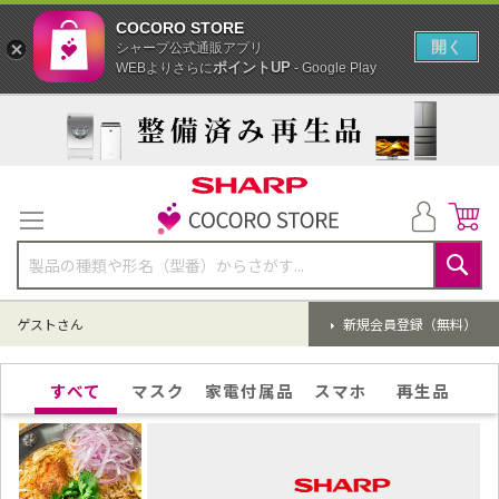
COCORO STORE
開く
シャープ公式通販アプリ
ポイントUP
WEBよりさらに
- Google Play
コ
ン
テ
ン
ツ
に
ス
キ
ッ
検
プ
索
ゲストさん
新規会員登録（無料）
すべて
マスク
家電付属品
スマホ
再生品