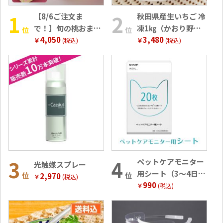
【8/6ご注文ま
秋田県産生いちご 冷
で！】旬の桃おまか
凍1㎏（かおり野・
位
位
4,050
3,480
せ便 奈良･和歌山県
ヘタなし）
￥
(税込)
￥
(税込)
産（1.8kg・5～8
玉）
ペットケアモニター
光触媒スプレー
用シート（3～4日で
位
位
2,970
￥
(税込)
990
交換タイプ20枚入）
￥
(税込)