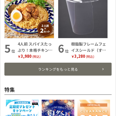
4人前 スパイスたっ
樹脂製フレームフェ
ぷり！本格チキンビ
イスシールド（すべ
位
位
3,980
3,280
リヤニ
り止め付き）
￥
(税込)
￥
(税込)
ランキングをもっと見る
特集