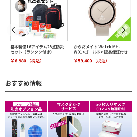
菌
基本装備16アイテム25点防災
からだメイト Watch MH-
セット（ランタン付き）
W01<ゴールド> 延長保証付き
￥6,980
（税込
）
￥59,400
（税込
）
おすすめ情報