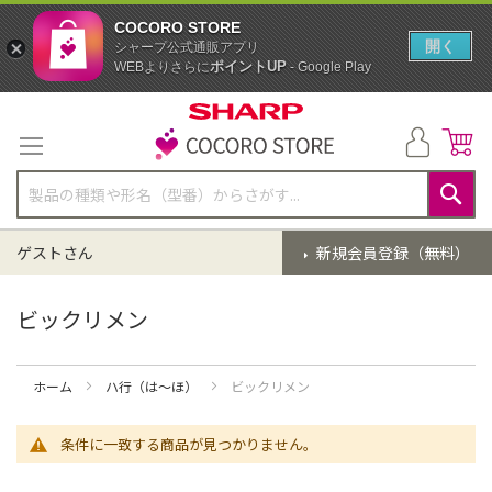
COCORO STORE
開く
シャープ公式通販アプリ
ポイントUP
WEBよりさらに
- Google Play
コ
ン
テ
ン
ツ
に
検
ス
索
ゲストさん
新規会員登録（無料）
キ
ッ
プ
ビックリメン
ホーム
ハ行（は～ほ）
ビックリメン
条件に一致する商品が見つかりません。