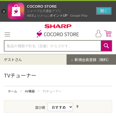
COCORO STORE
開く
シャープ公式通販アプリ
ポイントUP
WEBよりさらに
- Google Play
コ
ン
テ
ン
ツ
に
検
ス
索
ゲストさん
新規会員登録（無料）
キ
ッ
プ
TVチューナー
ホーム
AV機器
TVチューナー
降
並び順
順