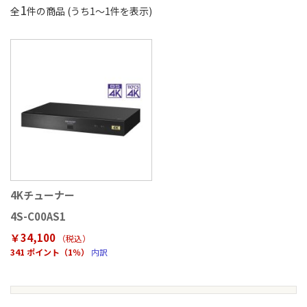
1
全
件の商品 (うち
1
〜
1
件を表示)
4Kチューナー
4S-C00AS1
￥34,100
（税込
）
341 ポイント（1％）
内訳