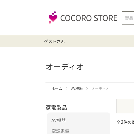
検
索
ゲストさん
オーディオ
ホーム
AV機器
オーディオ
家電製品
AV機器
2
全
件の商
空調家電