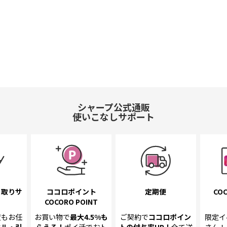
シャープ公式通販
使いこなしサポート
き取り
サ
ココロポイント
定期便
COC
COCORO POINT
置も
お任
お買い物で
最大4.5%
も
ご契約で
ココロポイン
限定イ