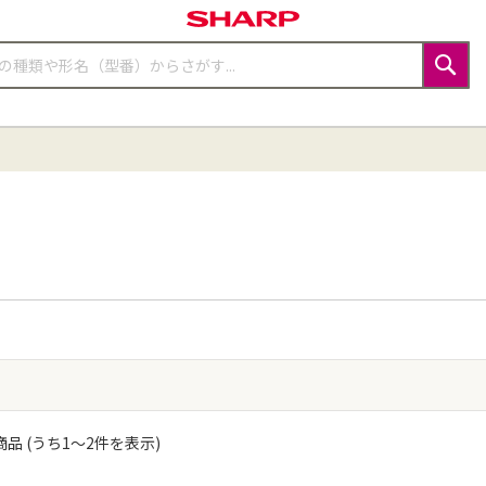
検
索
品 (うち
1
〜
2
件を表示)