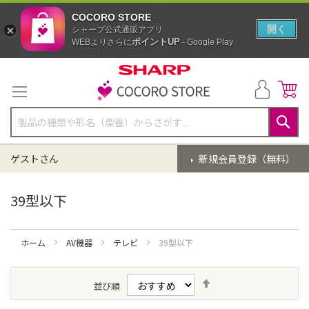
COCORO STORE
開く
シャープ公式通販アプリ
ポイントUP
WEBよりさらに
- Google Play
コ
ン
テ
ン
ツ
に
検
ス
索
ゲストさん
新規会員登録（無料）
キ
ッ
プ
39型以下
ホーム
AV機器
テレビ
39型以下
降
並び順
順