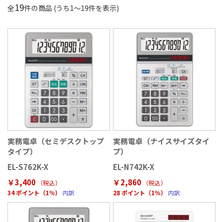
19
全
件の商品 (うち
1
〜
19
件を表示)
実務電卓（セミデスクトップ
実務電卓（ナイスサイズタイ
タイプ）
プ）
EL-S762K-X
EL-N742K-X
￥3,400
￥2,860
（税込
）
（税込
）
34 ポイント（1％）
内訳
28 ポイント（1％）
内訳