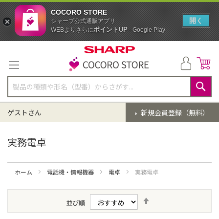
COCORO STORE
開く
シャープ公式通販アプリ
ポイントUP
WEBよりさらに
- Google Play
コ
ン
テ
ン
ツ
に
検
ス
索
ゲストさん
新規会員登録（無料）
キ
ッ
プ
実務電卓
ホーム
電話機・情報機器
電卓
実務電卓
降
並び順
順