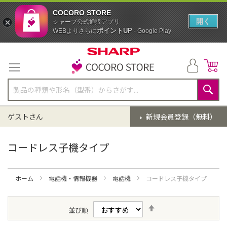
COCORO STORE
開く
シャープ公式通販アプリ
ポイントUP
WEBよりさらに
- Google Play
コ
ン
テ
ン
ツ
に
検
ス
索
ゲストさん
新規会員登録（無料）
キ
ッ
プ
コードレス子機タイプ
ホーム
電話機・情報機器
電話機
コードレス子機タイプ
降
並び順
順