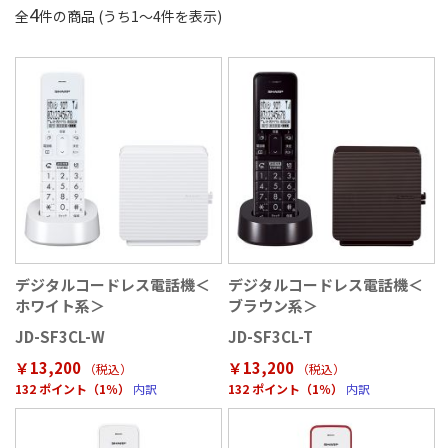
4
全
件の商品 (うち
1
〜
4
件を表示)
デジタルコードレス電話機＜
デジタルコードレス電話機＜
ホワイト系＞
ブラウン系＞
JD-SF3CL-W
JD-SF3CL-T
￥13,200
￥13,200
（税込
）
（税込
）
132 ポイント（1％）
内訳
132 ポイント（1％）
内訳