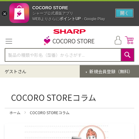
COCORO STORE
開く
シャープ公式通販アプリ
ポイントUP
WEBよりさらに
- Google Play
コ
ン
テ
ン
ツ
に
検
ス
索
ゲストさん
新規会員登録（無料）
キ
ッ
プ
COCORO STOREコラム
ホーム
COCORO STOREコラム