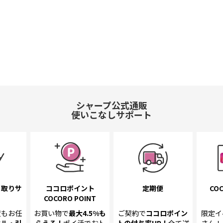
シャープ公式通販
使いこなしサポート
き取り
サ
ココロポイント
定期便
COC
COCORO POINT
置も
お任
お買い物で
最大4.5%
も
ご契約で
ココロポイン
限定イ