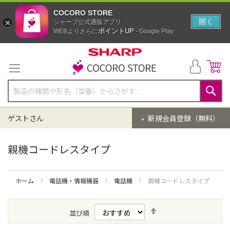
COCORO STORE
開く
シャープ公式通販アプリ
ポイントUP
WEBよりさらに
- Google Play
コ
ン
テ
ン
ツ
に
検
ス
索
ゲストさん
新規会員登録（無料）
キ
ッ
プ
親機コードレスタイプ
ホーム
電話機・情報機器
電話機
親機コードレスタイプ
降
並び順
順