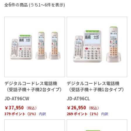
6
全
件の商品 (うち
1
〜
6
件を表示)
デジタルコードレス電話機
デジタルコードレス電話機
（受話子機＋子機2台タイプ）
（受話子機＋子機1台タイプ）
JD-AT96CW
JD-AT96CL
￥37,950
￥26,950
（税込
）
（税込
）
379 ポイント（1％）
内訳
269 ポイント（1％）
内訳