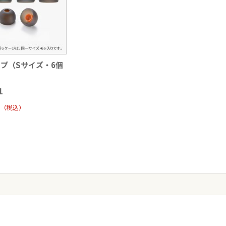
プ（Sサイズ・6個
1
（税込
）
し