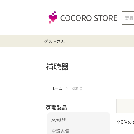
検
索
ゲストさん
補聴器
ホーム
補聴器
家電製品
AV機器
9
全
件の商
空調家電