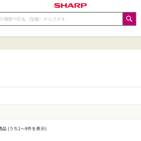
検
索
品 (うち
1
〜
9
件を表示)