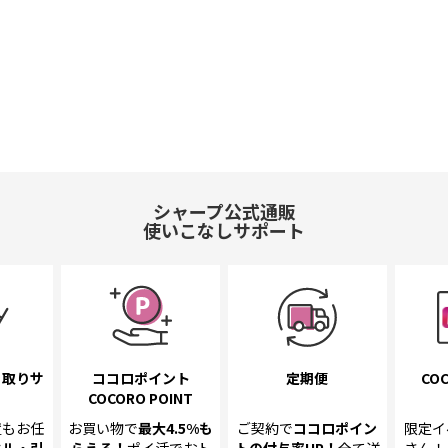
シャープ公式通販
使いこなしサポート
き取り
サ
ココロポイント
定期便
COC
COCORO POINT
置も
お任
お買い物で
最大4.5%
も
ご契約で
ココロポイン
限定イ