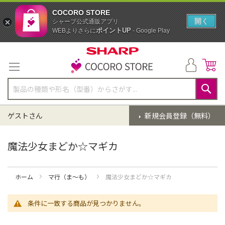
COCORO STORE
開く
シャープ公式通販アプリ
ポイントUP
WEBよりさらに
- Google Play
コ
ン
テ
ン
ツ
に
検
ス
索
ゲストさん
新規会員登録（無料）
キ
ッ
プ
魔法少女まどか☆マギカ
ホーム
マ行（ま～も）
魔法少女まどか☆マギカ
条件に一致する商品が見つかりません。