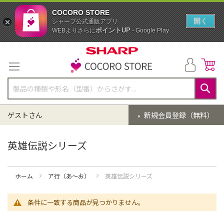
COCORO STORE
開く
シャープ公式通販アプリ
ポイントUP
WEBよりさらに
- Google Play
コ
ン
テ
ン
ツ
に
検
ス
索
ゲストさん
新規会員登録（無料）
キ
ッ
プ
英雄伝説シリーズ
ホーム
ア行（あ～お）
英雄伝説シリーズ
条件に一致する商品が見つかりません。