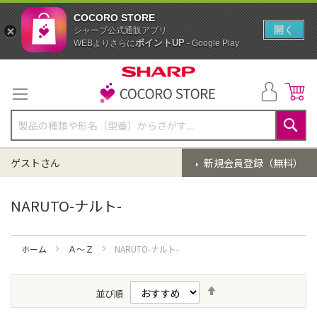
COCORO STORE
開く
シャープ公式通販アプリ
ポイントUP
WEBよりさらに
- Google Play
コ
ン
テ
ン
ツ
に
検
ス
索
ゲストさん
新規会員登録（無料）
キ
ッ
プ
NARUTO-ナルト-
ホーム
Ａ～Ｚ
NARUTO-ナルト-
降
並び順
順