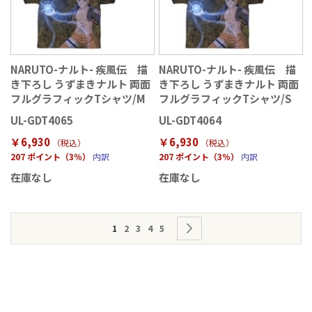
NARUTO-ナルト- 疾風伝 描
NARUTO-ナルト- 疾風伝 描
き下ろし うずまきナルト 両面
き下ろし うずまきナルト 両面
フルグラフィックTシャツ/M
フルグラフィックTシャツ/S
UL-GDT4065
UL-GDT4064
￥6,930
￥6,930
（税込
）
（税込
）
207 ポイント（3％）
内訳
207 ポイント（3％）
内訳
在庫なし
在庫なし
ペ
ページを読んでいます
ページ
ページ
ページ
ページ
ページ
次
1
2
3
4
5
ー
ジ