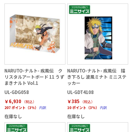
NARUTO-ナルト- 疾風伝 ク
NARUTO-ナルト- 疾風伝 描
リスタルアートボード 11 うず
き下ろし 波風ミナト ミニステ
まきナルト Vol.1
ッカー
UL-GDG058
UL-GDT4108
￥6,930
￥385
（税込
）
（税込
）
207 ポイント（3％）
内訳
10 ポイント（3％）
内訳
在庫なし
在庫なし