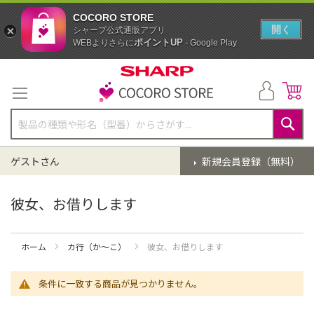
COCORO STORE
開く
シャープ公式通販アプリ
ポイントUP
WEBよりさらに
- Google Play
コ
ン
テ
ン
ツ
に
検
ス
索
ゲストさん
新規会員登録（無料）
キ
ッ
プ
彼女、お借りします
ホーム
カ行（か～こ）
彼女、お借りします
条件に一致する商品が見つかりません。