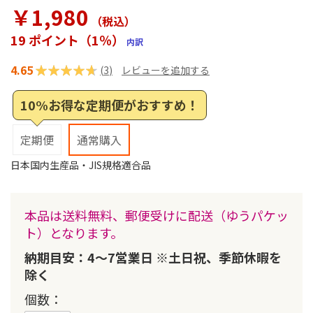
ラ
￥1,980
リ
（税込
）
ー
19 ポイント（1％）
内訳
の
最
4.65
評価:
(
3
)
レビューを追加する
初
に
93
100
% of
移
10%お得な定期便がおすすめ！
動
す
定期便
通常購入
る
日本国内生産品・JIS規格適合品
本品は送料無料、郵便受けに配送（ゆうパケッ
ト）となります。
納期目安：4～7営業日 ※土日祝、季節休暇を
除く
個数