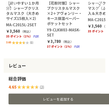
【使いやすい１か月
【花粉対策】シャー
シャープク
分】シャープクリス
プクリスタルマスク
マスク（ふつ
タルマスク（大きめ
×2＋アヴォンリー・
入＆大きめ1
サイズ15枚入×2）
キース保湿ペーパー
MA-C2015M
ポケットセット
MA-C2015L-2SET
￥3,560
（税
Y9-CLKW03-MASK-
￥3,560
35 ポイント（
（税込
）
SET
35 ポイント（1％）
内訳
￥3,780
評価:
（税込
）
3.65
(
8
)
37 ポイント（1％）
内訳
73%
レビュー
総合評価
4.65
評価:
(
3
)
93
100
% of
レビューを追加する