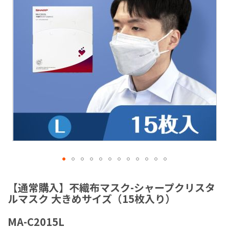
ラ
リ
ー
の
最
後
に
移
動
す
る
イ
メ
【通常購入】不織布マスク-シャープクリスタ
ー
ルマスク 大きめサイズ（15枚入り）
ジ
ギ
MA-C2015L
ャ