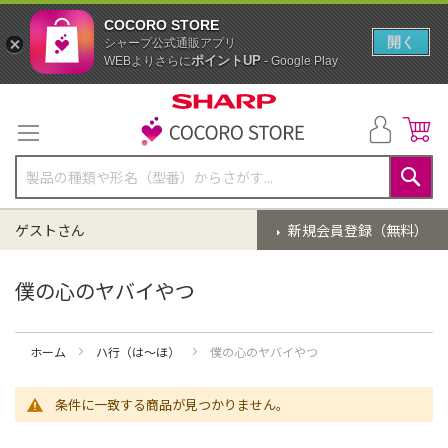
COCORO STORE
開く
シャープ公式通販アプリ
ポイントUP
WEBよりさらに
- Google Play
コ
ン
テ
ン
ツ
に
検
ス
索
ゲストさん
新規会員登録（無料）
キ
ッ
プ
僕の心のヤバイやつ
ホーム
ハ行（は～ほ）
僕の心のヤバイやつ
条件に一致する商品が見つかりません。