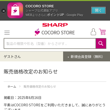
COCORO STORE
開く
シャープ公式通販アプリ
ポイントUP
WEBよりさらに
- Google Play
コ
ン
テ
ン
ツ
に
検
ス
索
ゲストさん
新規会員登録（無料）
キ
ッ
プ
販売価格改定のお知らせ
ホーム
販売価格改定のお知らせ
掲載日：2025年6月16日
平素はCOCORO STOREをご利用いただきまして、誠にありがとう
ございます。