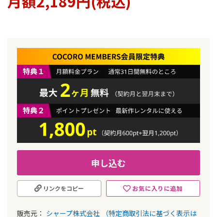
月額2,189円(税込)
ラ
リ
ー
の
最
初
に
移
動
す
る
申し込む
お気に入りに追加
リンクをコピー
販売元：
シャープ株式会社
（特定商取引法に基づく表示は