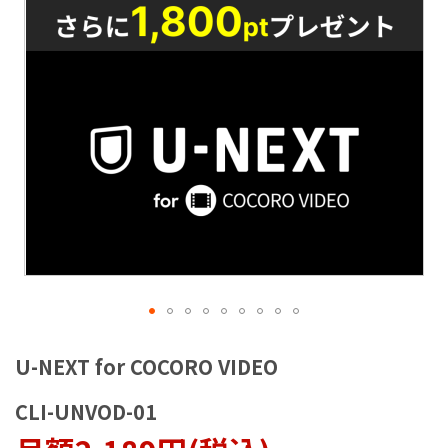
ラ
リ
ー
の
最
後
に
移
動
す
る
イ
メ
U-NEXT for COCORO VIDEO
ー
ジ
CLI-UNVOD-01
ギ
ャ