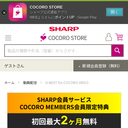
COCORO STORE
開く
シャープ公式通販アプリ
ポイントUP
WEBよりさらに
- Google Play
コ
ン
テ
ン
ツ
に
検
ス
索
ゲストさん
新規会員登録（無料）
キ
ッ
プ
ホーム
動画配信
U-NEXT for COCORO VIDEO
イ
メ
ー
ジ
ギ
ャ