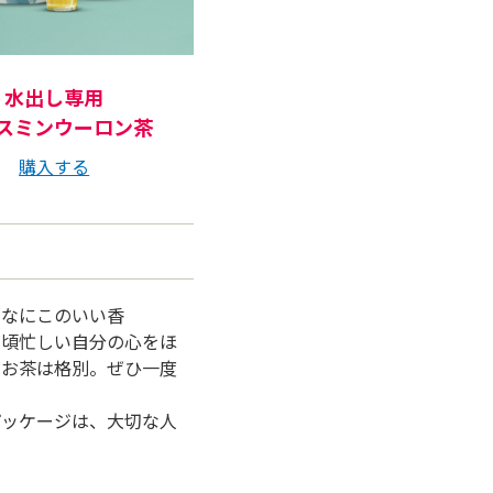
⽔出し専⽤
スミンウーロン茶
購入する
「なにこのいい⾹
⽇頃忙しい⾃分の⼼をほ
いお茶は格別。ぜひ⼀度
パッケージは、⼤切な⼈