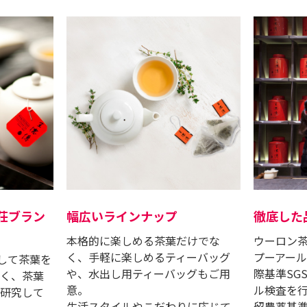
茶荘ブラン
幅広いラインナップ
徹底した
本格的に楽しめる茶葉だけでな
ウーロン
く、⼿軽に楽しめるティーバッグ
プーアー
貫して茶葉を
や、⽔出し⽤ティーバッグもご⽤
際基準SG
く、茶葉
意。
ル検査を⾏
研究して
⽣活スタイルやこだわりに応じて
留農薬基