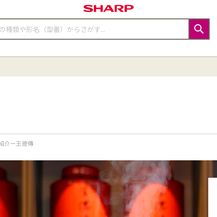
検
索
紹介ー王徳傳