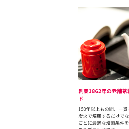
創業1862年の⽼舗
ド
150年以上もの間、一
炭火で焙煎するだけでな
ごとに最適な焙煎条件を