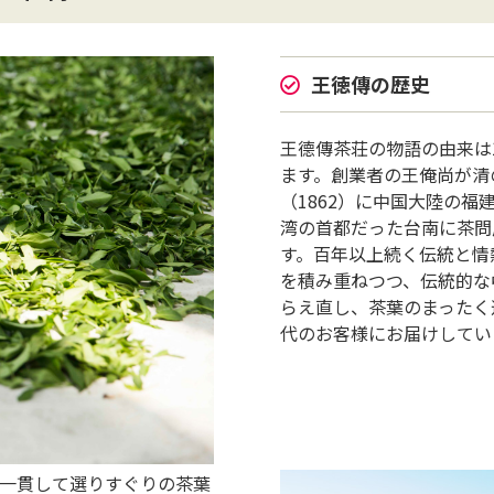
王徳傳の歴史
王德傳茶荘の物語の由来は1
ます。創業者の王俺尚が清
（1862）に中国⼤陸の福
湾の⾸都だった台南に茶問
す。百年以上続く伝統と情
を積み重ねつつ、伝統的な
らえ直し、茶葉のまったく
代のお客様にお届けしてい
⼀貫して選りすぐりの茶葉