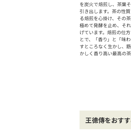
を炭⽕で焙煎し、茶葉そ
引き出します。茶の性質
る焙煎を⼼掛け、その茶
極めて発酵を⽌め、それ
げています。焙煎の仕⽅
とで、「⾹り」と「味わ
すところなく⽣かし、筋
かしく⾹り⾼い最⾼の茶
王徳傳
をおすす