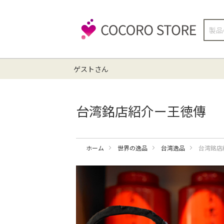
検
索
ゲストさん
台湾銘店紹介ー王徳傳
ホーム
世界の逸品
台湾逸品
台湾銘店