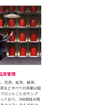
品質管理
茶、花茶、紅茶、緑茶、
ル茶などすべての茶葉は国
Sでロットごとのサンプ
っており、398項⽬の残
準をクリアしたものだけ