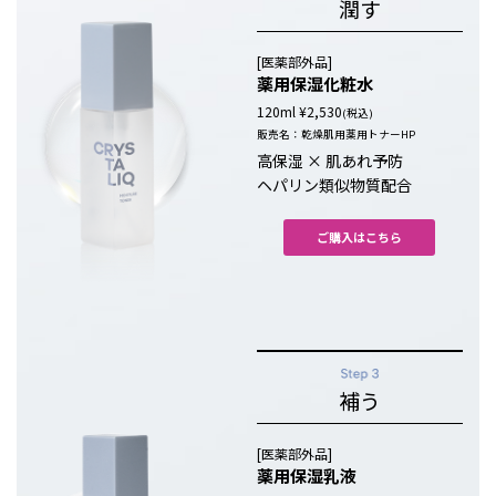
潤す
[医薬部外品]
薬用保湿化粧水
120ml ¥2,530
(税込)
販売名：乾燥肌用薬用トナーHP
高保湿 × 肌あれ予防
ヘパリン類似物質配合
ご購入はこちら
補う
[医薬部外品]
薬用保湿乳液