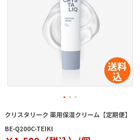
ラ
リ
ー
の
最
後
に
移
動
す
る
イ
メ
クリスタリーク 薬用保湿クリーム【定期便】
ー
ジ
BE-Q200C-TEIKI
ギ
ャ