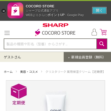
COCORO STORE
開く
シャープ公式通販アプリ
ポイントUP
WEBよりさらに
- Google Play
コ
ン
テ
ン
ツ
に
検
ス
索
ゲストさん
新規会員登録（無料）
キ
ッ
プ
ホーム
美容・コスメ
クリスタリーク 薬用保湿クリーム【定期便】
イ
メ
ー
ジ
ギ
ャ