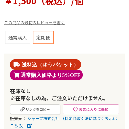
￥1,500（税込）/個
ラ
リ
ー
の
この商品の最初のレビューを書く
最
初
に
通常購入
定期便
移
動
す
る
送料込（ゆうパケット）
通常購入価格より
5%OFF
在庫なし
※在庫なしの為、ご注文いただけません。
お気に入りに追加
リンクをコピー
販売元：
シャープ株式会社
（特定商取引法に基づく表示は
こちら）