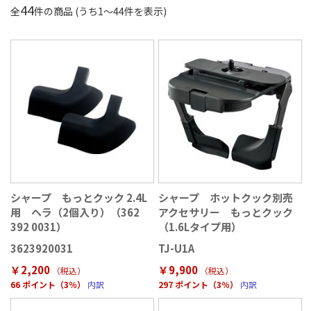
44
全
件の商品 (うち
1
〜
44
件を表示)
シャープ もっとクック 2.4L
シャープ ホットクック別売
用 ヘラ（2個入り）（362
アクセサリー もっとクック
392 0031）
（1.6Lタイプ用）
3623920031
TJ-U1A
￥2,200
￥9,900
（税込
）
（税込
）
66 ポイント（3％）
内訳
297 ポイント（3％）
内訳