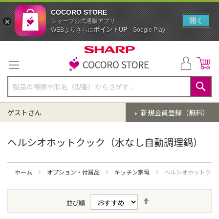
COCORO STORE
開く
シャープ公式通販アプリ
ポイントUP
WEBよりさらに
- Google Play
コ
ン
テ
ン
ツ
に
検
ス
索
ゲストさん
新規会員登録（無料）
キ
ッ
プ
ヘルシオホットクック（水なし自動調理鍋）
ホーム
オプション・付属品
キッチン家電
ヘルシオホットクッ
降
並び順
順