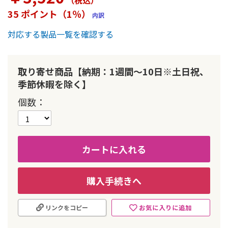
（税込
）
ー
35 ポイント（1％）
内訳
の
最
対応する製品一覧を確認する
初
に
移
動
取り寄せ商品【納期：1週間～10日※土日祝、
す
季節休暇を除く】
る
個数
カートに入れる
購入手続きへ
お気に入りに追加
リンクをコピー