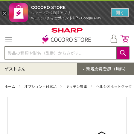
COCORO STORE
開く
シャープ公式通販アプリ
ポイントUP
WEBよりさらに
- Google Play
コ
ン
テ
ン
ツ
に
検
ス
索
ゲストさん
新規会員登録（無料）
キ
ッ
プ
ホーム
オプション・付属品
キッチン家電
ヘルシオホットクック
イ
メ
ー
ジ
ギ
ャ