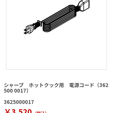
ラ
リ
ー
の
最
後
に
移
動
す
る
イ
メ
シャープ ホットクック用 電源コード（362
ー
500 0017）
ジ
ギ
3625000017
ャ
ラ
￥3,520
リ