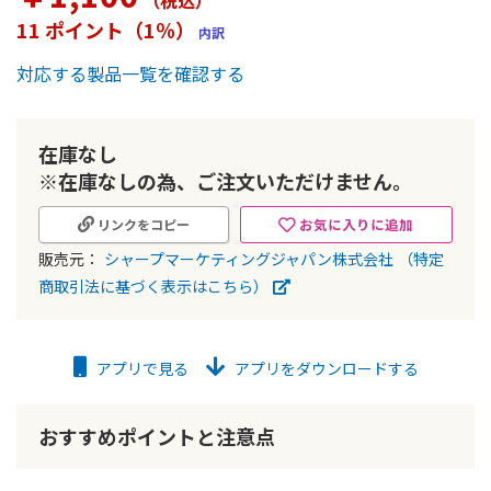
（税込
）
ー
11 ポイント（1％）
内訳
の
最
対応する製品一覧を確認する
初
に
移
動
在庫なし
す
※在庫なしの為、ご注文いただけません。
る
お気に入りに追加
リンクをコピー
販売元：
シャープマーケティングジャパン株式会社
（特定
商取引法に基づく表示はこちら）
アプリで見る
アプリをダウンロードする
おすすめポイントと注意点