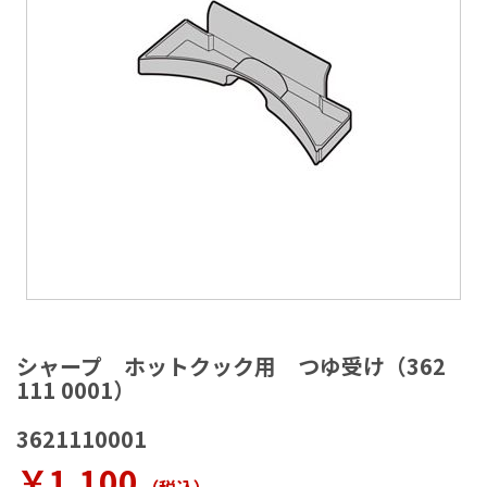
ラ
リ
ー
の
最
後
に
移
動
す
る
イ
メ
シャープ ホットクック用 つゆ受け（362
ー
111 0001）
ジ
ギ
3621110001
ャ
ラ
￥1,100
リ