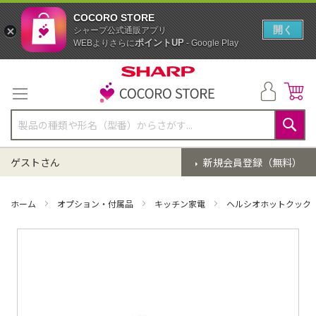
COCORO STORE
開く
シャープ公式通販アプリ
ポイントUP
WEBよりさらに
- Google Play
コ
ン
テ
ン
ツ
に
検
ス
索
ゲストさん
新規会員登録（無料）
キ
ッ
プ
ホーム
オプション・付属品
キッチン家電
ヘルシオホットクック
イ
メ
ー
ジ
ギ
ャ