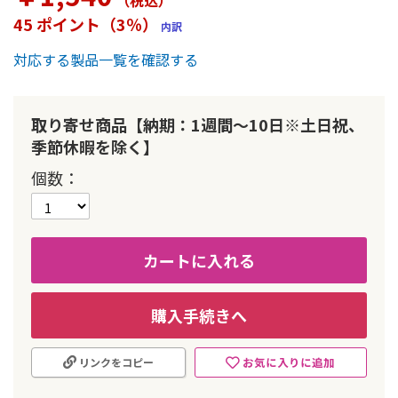
（税込
）
ー
45 ポイント（3％）
内訳
の
最
対応する製品一覧を確認する
初
に
移
動
取り寄せ商品【納期：1週間～10日※土日祝、
す
季節休暇を除く】
る
個数
カートに入れる
購入手続きへ
お気に入りに追加
リンクをコピー