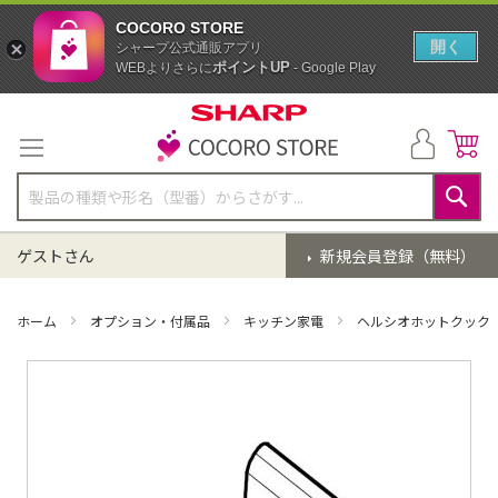
COCORO STORE
開く
シャープ公式通販アプリ
ポイントUP
WEBよりさらに
- Google Play
コ
ン
テ
ン
ツ
に
検
ス
索
ゲストさん
新規会員登録（無料）
キ
ッ
プ
ホーム
オプション・付属品
キッチン家電
ヘルシオホットクック
イ
メ
ー
ジ
ギ
ャ