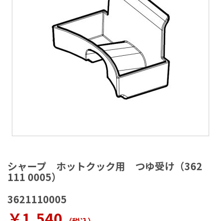
ラ
リ
ー
の
最
後
に
移
動
す
る
イ
メ
シャープ ホットクック用 つゆ受け（362
ー
111 0005）
ジ
ギ
3621110005
ャ
ラ
￥1,540
リ