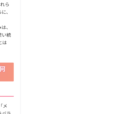
入れら
らに、
みは、
使い続
とは
何
「メ
ラバラ