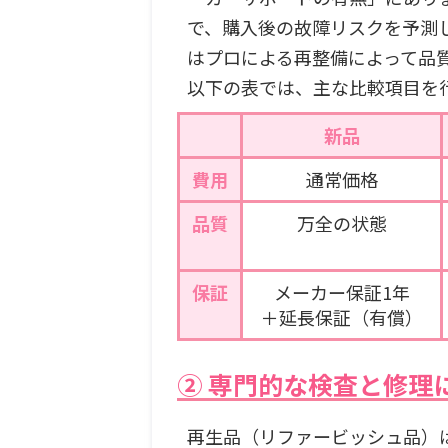
で、購入後の故障リスクを予測
はプロによる再整備によって品
以下の表では、主な比較項目を
新品
費用
通常価格
品質
万全の状態
保証
メーカー保証1年
＋延長保証（有償）
② 専門的な検査と修理
再生品（リファービッシュ品）