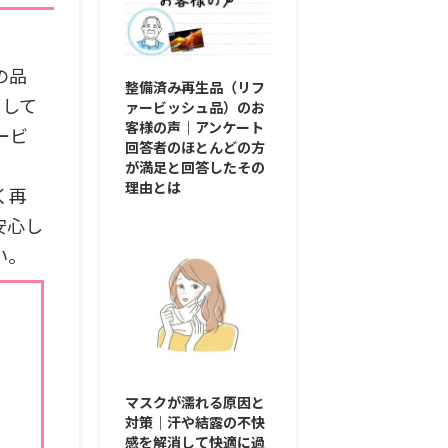
の品
整備済み再生品（リフ
として
ァービッシュ品）のお
客様の声｜アンケート
ービ
回答者のほとんどの方
が満足と回答したその
理由とは
く再
安心し
い。
マスクが濡れる原因と
対策｜汗や結露の不快
感を解消して快適に過