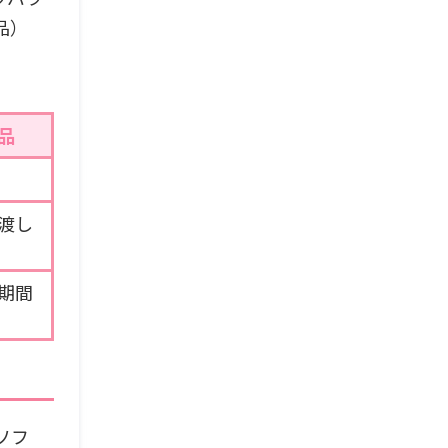
品）
品
渡し
期間
ソフ