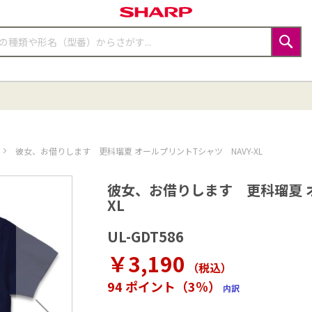
検
索
彼女、お借りします 更科瑠夏 オールプリントTシャツ NAVY-XL
彼女、お借りします 更科瑠夏 オ
XL
UL-GDT586
￥3,190
（税込
）
94 ポイント（3％）
内訳