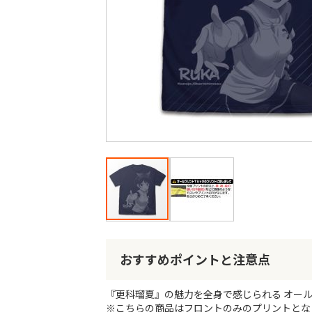
最
後
に
移
動
す
る
イ
メ
ー
おすすめポイントと注意点
ジ
ギ
『更科瑠夏』の魅力を全身で感じられる オー
ャ
※こちらの商品はフロントのみのプリントとな
ラ