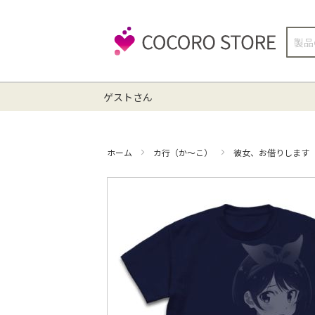
検
索
ゲストさん
ホーム
カ行（か～こ）
彼女、お借りします
イ
メ
ー
ジ
ギ
ャ
ラ
リ
ー
の