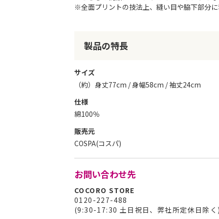
※全面プリントの技法上、縫い目や脇下部分に
リ
ー
の
最
製品の特長
初
に
移
サイズ
動
（約）身丈77cm / 身幅58cm / 袖丈24cm
す
る
仕様
綿100％
販売元
COSPA(コスパ)
お問い合わせ先
COCORO STORE
0120-227-488
(9:30-17:30 土日祝日、弊社所定休日除く