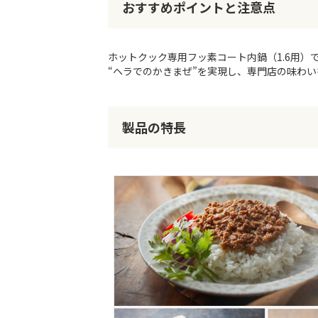
おすすめポイントと注意点
リ
ー
の
最
ホットクック専用フッ素コート内鍋（1.6用）
初
“ヘラでのかきまぜ”を実現し、専門店の味わ
に
移
動
製品の特長
す
る