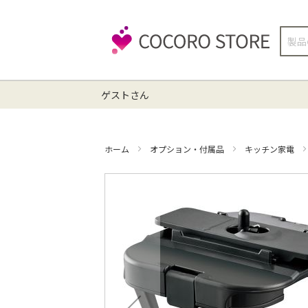
検
索
ゲストさん
ホーム
オプション・付属品
キッチン家電
イ
メ
ー
ジ
ギ
ャ
ラ
リ
ー
の