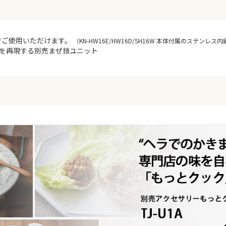
でご使用いただけます。
（KN-HW16E/HW16D/SH16W 本体付属のステン
いを再現する別売まぜ技ユニット