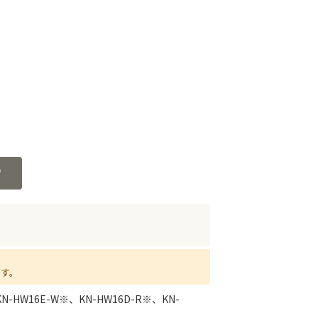
ます。
KN-HW16E-W※、KN-HW16D-R※、KN-