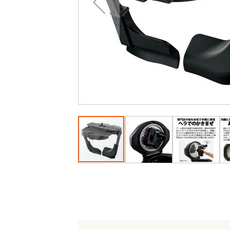
最
後
に
移
動
す
る
イ
メ
ー
ジ
ギ
ャ
ラ