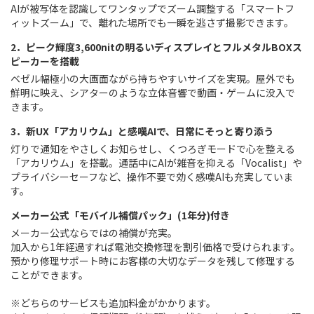
AIが被写体を認識してワンタップでズーム調整する「スマートフ
ィットズーム」で、離れた場所でも一瞬を逃さず撮影できます。
2．ピーク輝度3,600nitの明るいディスプレイとフルメタルBOXス
ピーカーを搭載
ベゼル幅極小の大画面ながら持ちやすいサイズを実現。屋外でも
鮮明に映え、シアターのような立体音響で動画・ゲームに没入で
きます。
3．新UX「アカリウム」と感嘆AIで、日常にそっと寄り添う
灯りで通知をやさしくお知らせし、くつろぎモードで心を整える
「アカリウム」を搭載。通話中にAIが雑音を抑える「Vocalist」や
プライバシーセーフなど、操作不要で効く感嘆AIも充実していま
す。
メーカー公式「モバイル補償パック」(1年分)付き
メーカー公式ならではの補償が充実。
加入から1年経過すれば電池交換修理を割引価格で受けられます。
預かり修理サポート時にお客様の大切なデータを残して修理する
ことができます。
※どちらのサービスも追加料金がかかります。