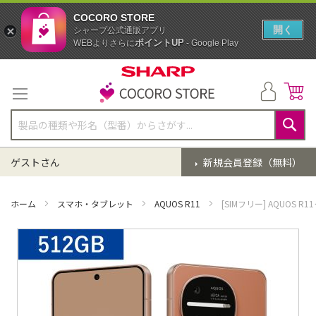
COCORO STORE
開く
シャープ公式通販アプリ
ポイントUP
WEBよりさらに
- Google Play
コ
ン
テ
ン
ツ
に
検
ス
索
ゲストさん
新規会員登録（無料）
キ
ッ
プ
ホーム
スマホ・タブレット
AQUOS R11
[SIMフリー] AQUOS
イ
メ
ー
ジ
ギ
ャ