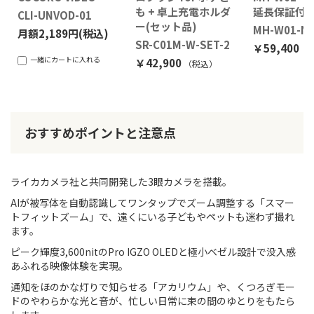
も + 卓上充電ホルダ
延長保証付
CLI-UNVOD-01
ー(セット品)
MH-W01-N-
月額2,189円(税込)
SR-C01M-W-SET-2
￥59,400
（
一緒にカートに入れる
￥42,900
（税込）
おすすめポイントと注意点
ライカカメラ社と共同開発した3眼カメラを搭載。
AIが被写体を自動認識してワンタップでズーム調整する「スマー
トフィットズーム」で、遠くにいる子どもやペットも迷わず撮れ
ます。
ピーク輝度3,600nitのPro IGZO OLEDと極小ベゼル設計で没入感
あふれる映像体験を実現。
通知をほのかな灯りで知らせる「アカリウム」や、くつろぎモー
ドのやわらかな光と音が、忙しい日常に束の間のゆとりをもたら