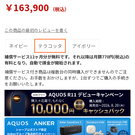
ラ
￥163,900
リ
（税込
）
ー
の
最
この商品の最初のレビューを書く
初
に
移
ネイビー
テラコッタ
アイボリー
動
す
補償サービス12ヶ月分が無料です。それ以降は月額770円(税込)の
る
有料となり、自動で課金が開始されます。
補償サービス付き商品は複数台の同時購入ができませんのでご注
意ください。お手数をおかけしますが、1台ずつでご購入の手続き
をお願いいたします。