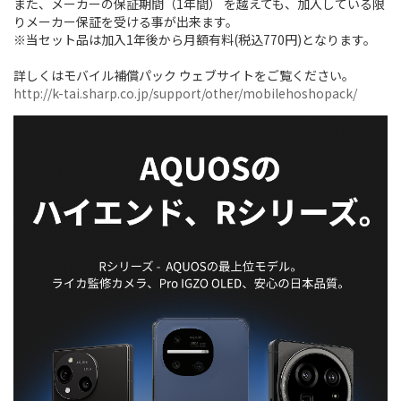
また、メーカーの保証期間（1年間） を越えても、加入している限
りメーカー保証を受ける事が出来ます。
※当セット品は加入1年後から月額有料(税込770円)となります。
詳しくはモバイル補償パック ウェブサイトをご覧ください。
http://k-tai.sharp.co.jp/support/other/mobilehoshopack/