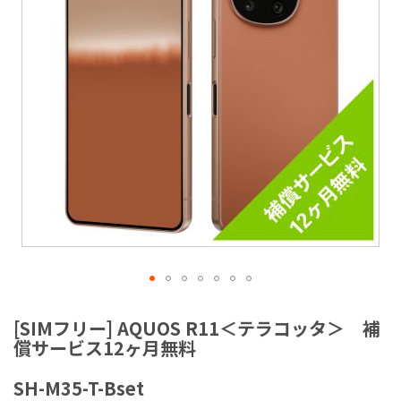
ラ
リ
ー
の
最
後
に
移
動
す
る
イ
メ
[SIMフリー] AQUOS R11＜テラコッタ＞ 補
ー
償サービス12ヶ月無料
ジ
ギ
SH-M35-T-Bset
ャ