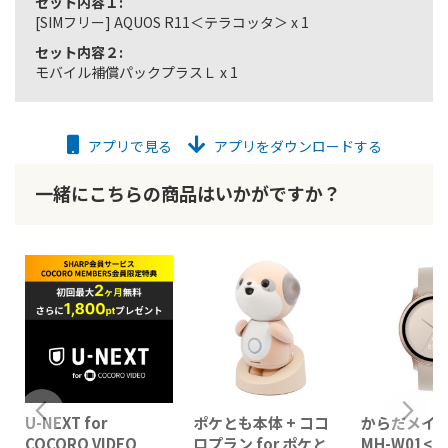
セット内容１:
[SIMフリー] AQUOS R11＜テラコッタ＞ x 1
セット内容２:
モバイル補償パックプラスＬ x 1
アプリで見る
アプリをダウンロードする
一緒にこちらの商品はいかがですか？
U-NEXT for
ポケとも本体 + ココ
からだメイト 
COCORO VIDEO
ロプラン for ポケと
MH-W01<