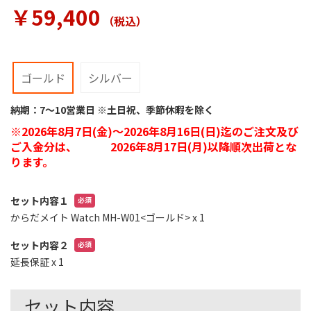
ラ
￥59,400
リ
（税込
）
ー
の
最
初
ゴールド
シルバー
に
移
納期：7～10営業日 ※土日祝、季節休暇を除く
動
※2026年8月7日(金)～2026年8月16日(日)迄のご注文及び
す
る
ご入金分は、 2026年8月17日(月)以降順次出荷とな
ります。
セット内容１
からだメイト Watch MH-W01<ゴールド>
x 1
セット内容２
延長保証
x 1
セット内容