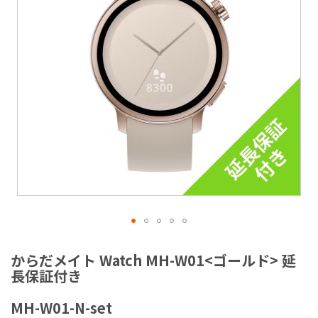
ラ
リ
ー
の
最
後
に
移
動
す
る
イ
メ
からだメイト Watch MH-W01<ゴールド> 延
ー
長保証付き
ジ
ギ
MH-W01-N-set
ャ