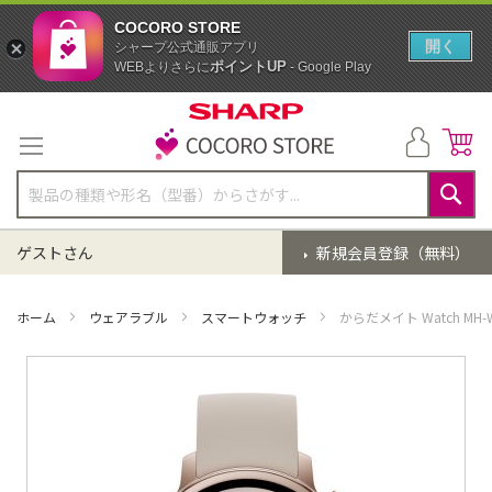
COCORO STORE
開く
シャープ公式通販アプリ
ポイントUP
WEBよりさらに
- Google Play
コ
ン
テ
ン
ツ
に
検
ス
索
ゲストさん
新規会員登録（無料）
キ
ッ
プ
ホーム
ウェアラブル
スマートウォッチ
からだメイト Watch M
イ
メ
ー
ジ
ギ
ャ