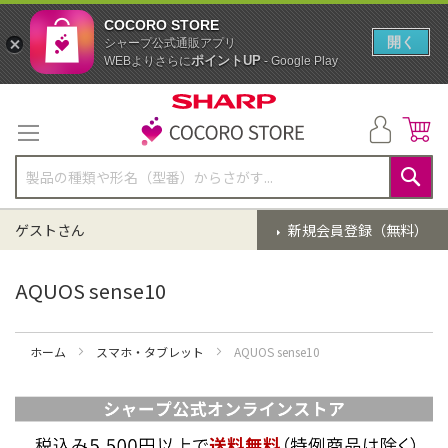
COCORO STORE
開く
シャープ公式通販アプリ
ポイントUP
WEBよりさらに
- Google Play
コ
ン
テ
ン
ツ
に
検
ス
索
ゲストさん
新規会員登録（無料）
キ
ッ
プ
AQUOS sense10
ホーム
スマホ・タブレット
AQUOS sense10