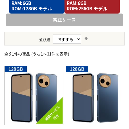
RAM:6GB
RAM:8GB
ROM:128GB モデル
ROM:256GB モデル
純正ケース
降
並び順
順
31
全
件の商品 (うち
1
〜
31
件を表示)