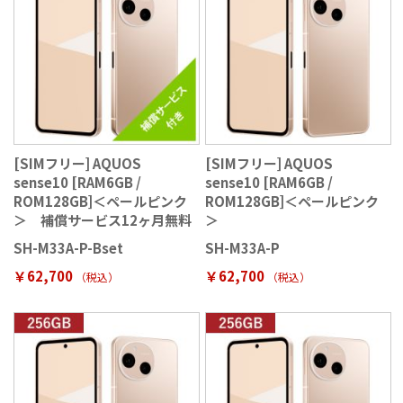
[SIMフリー] AQUOS
[SIMフリー] AQUOS
sense10 [RAM6GB /
sense10 [RAM6GB /
ROM128GB]＜ペールピンク
ROM128GB]＜ペールピンク
＞ 補償サービス12ヶ月無料
＞
SH-M33A-P-Bset
SH-M33A-P
￥62,700
￥62,700
（税込
）
（税込
）