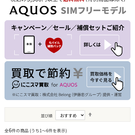
降
並び順
順
6
全
件の商品 (うち
1
〜
6
件を表示)