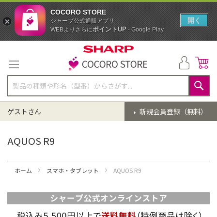
COCORO STORE
開く
シャープ公式通販アプリ
ポイントUP
WEBよりさらに
- Google Play
コ
ン
テ
ン
ツ
に
検
ス
索
ゲストさん
新規会員登録（無料）
キ
ッ
プ
AQUOS R9
ホーム
スマホ・タブレット
AQUOS R9