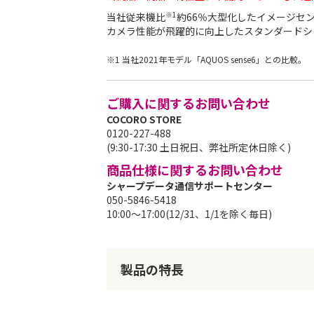
リ
※1
当社従来機比
約66％大型化したイメージセン
ー
カメラ性能が飛躍的に向上したスタンダードシ
の
最
※1 当社2021年モデル「AQUOS sense6」との比較。
初
に
移
ご購入に関するお問い合わせ
動
COCORO STORE
す
0120-227-488
る
(9:30-17:30 土日祝日、弊社所定休日除く)
商品仕様に関するお問い合わせ
シャープデータ通信サポートセンター
050-5846-5418
10:00～17:00(12/31、1/1を除く毎日)
製品の特長