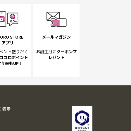
ORO STORE
メールマガジン
アプリ
ベント
盛りだく
お誕生月に
クーポンプ
ココロポイント
レゼント
付与率もUP！
く表示