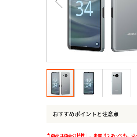
最
後
に
移
動
す
る
イ
メ
ー
おすすめポイントと注意点
ジ
ギ
ャ
当商品は商品の特性上、未開封であっても、返
ラ