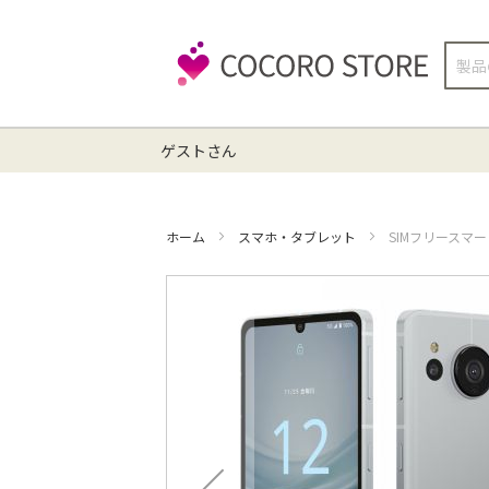
検
索
ゲストさん
ホーム
スマホ・タブレット
SIMフリースマート
イ
メ
ー
ジ
ギ
ャ
ラ
リ
ー
の