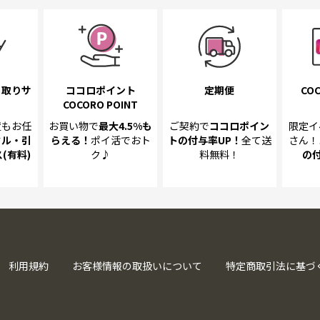
き取り
サ
ココロポイント
定期便
COC
COCORO POINT
置も
お任
お買い物で
最大4.5%
も
ご契約で
ココロポイン
限定イ
クル・引
らえる！
ポイ活でおト
トの
付与率UP！
全て送
さん！
(有料)
ク♪
料無料！
の
利用規約
お客様情報の取扱いについて
特定商取引法に基づ