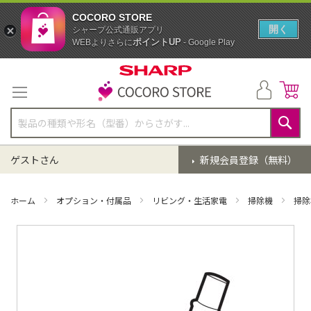
COCORO STORE
開く
シャープ公式通販アプリ
ポイントUP
WEBよりさらに
- Google Play
コ
ン
テ
ン
ツ
に
検
ス
索
ゲストさん
新規会員登録（無料）
キ
ッ
プ
ホーム
オプション・付属品
リビング・生活家電
掃除機
掃除
イ
メ
ー
ジ
ギ
ャ