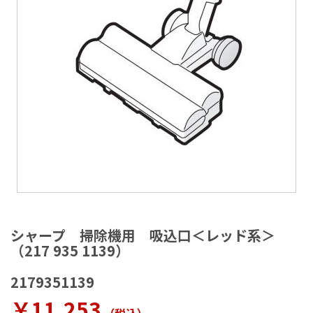
ラ
リ
ー
の
最
後
に
移
動
す
る
イ
メ
シャープ 掃除機用 吸込口＜レッド系＞
ー
（217 935 1139）
ジ
ギ
2179351139
ャ
ラ
￥11,253
リ