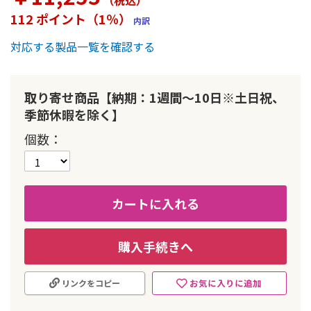
（税込
）
ー
112 ポイント（1％）
内訳
の
最
対応する製品一覧を確認する
初
に
移
動
取り寄せ商品【納期：1週間～10日※土日祝、
す
季節休暇を除く】
る
個数
カートに入れる
購入手続きへ
お気に入りに追加
リンクをコピー