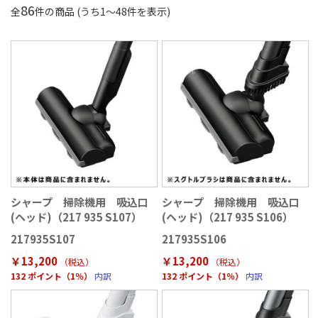
86
全
件の商品 (うち
1
〜
48
件を表示)
シャープ 掃除機用 吸込口
シャープ 掃除機用 吸込口
(ヘッド)（217 935 S107）
(ヘッド)（217 935 S106）
217935S107
217935S106
￥13,200
￥13,200
（税込
）
（税込
）
132 ポイント（1％）
内訳
132 ポイント（1％）
内訳