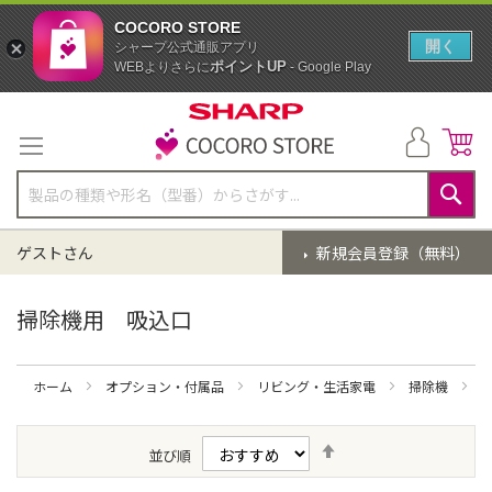
COCORO STORE
開く
シャープ公式通販アプリ
ポイントUP
WEBよりさらに
- Google Play
コ
ン
テ
ン
ツ
に
検
ス
索
ゲストさん
新規会員登録（無料）
キ
ッ
プ
掃除機用 吸込口
ホーム
オプション・付属品
リビング・生活家電
掃除機
降
並び順
順