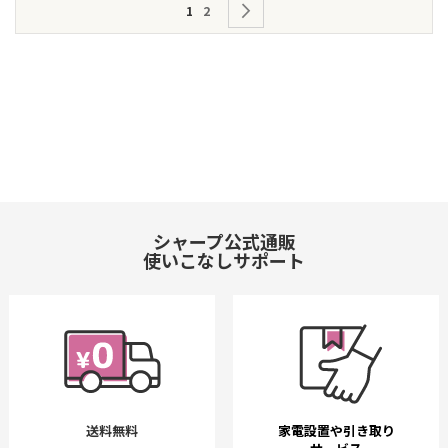
ペ
ページを読んでいます
ページ
ページ
次
1
2
ー
ジ
シャープ公式通販
使いこなしサポート
送料無料
家電設置や引き取り