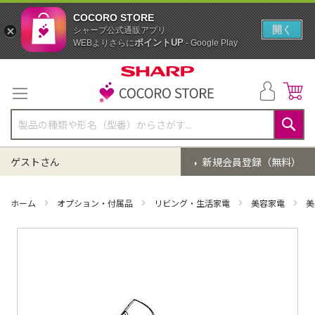
COCORO STORE
開く
シャープ公式通販アプリ
ポイントUP
WEBよりさらに
- Google Play
コ
ン
テ
ン
ツ
に
検
ス
索
ゲストさん
新規会員登録（無料）
キ
ッ
プ
ホーム
オプション・付属品
リビング・生活家電
美容家電
美
イ
メ
ー
ジ
ギ
ャ