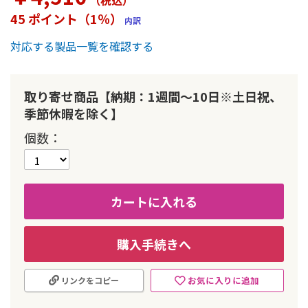
（税込
）
ー
45 ポイント（1％）
内訳
の
最
対応する製品一覧を確認する
初
に
移
動
取り寄せ商品【納期：1週間～10日※土日祝、
す
季節休暇を除く】
る
個数
カートに入れる
購入手続きへ
お気に入りに追加
リンクをコピー