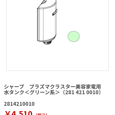
ラ
リ
ー
の
最
後
に
移
動
す
る
イ
メ
シャープ プラズマクラスター美容家電用
ー
水タンク＜グリーン系＞（281 421 0010）
ジ
ギ
2814210010
ャ
ラ
￥4,510
リ