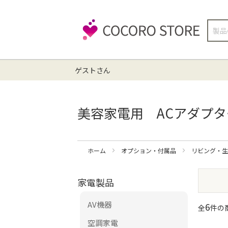
検
索
ゲストさん
美容家電用 ACアダプタ
ホーム
オプション・付属品
リビング・
家電製品
AV機器
6
全
件の商
空調家電