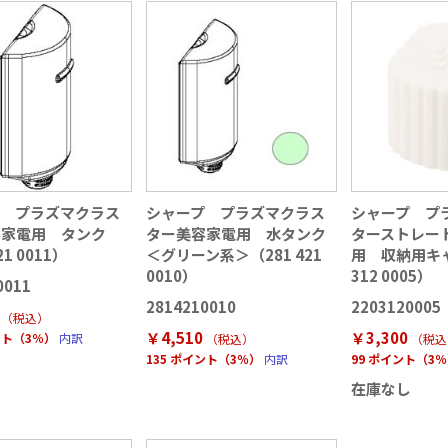
プ プラズマクラス
シャープ プラズマクラス
シャープ プ
容家電用 タンク
ター美容家電用 水タンク
ターストレー
21 0011）
＜グリーン系＞（281 421
用 収納用キャ
0010）
312 0005）
0011
2814210010
2203120005
（税込
）
￥4,510
￥3,300
ント（3％）
内訳
（税込
）
（税込
135 ポイント（3％）
内訳
99 ポイント（3
在庫なし