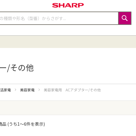
検
索
ー/その他
生活家電
美容家電
美容家電用 ACアダプター/その他
品 (うち
1
〜
6
件を表示)