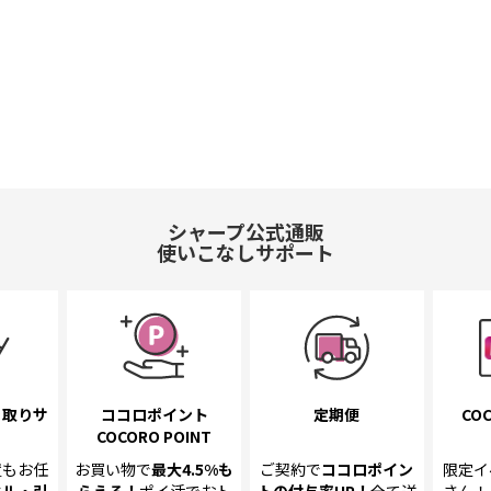
シャープ公式通販
使いこなしサポート
き取り
サ
ココロポイント
定期便
COC
COCORO POINT
置も
お任
お買い物で
最大4.5%
も
ご契約で
ココロポイン
限定イ