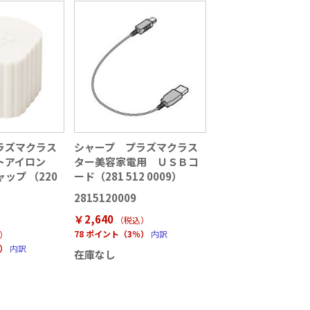
ラズマクラス
シャープ プラズマクラス
トアイロン
ター美容家電用 ＵＳＢコ
ップ （220
ード（281 512 0009）
2815120009
￥2,640
（税込
）
78 ポイント（3％）
内訳
）
％）
内訳
在庫なし