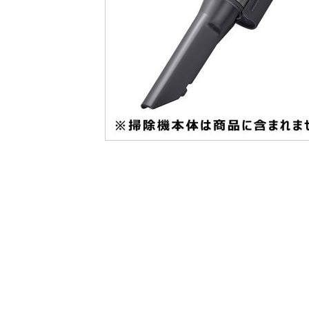
最
後
に
移
動
す
る
イ
メ
ー
ジ
ギ
ャ
ラ
リ
ー
の
最