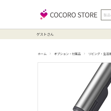
検
索
ゲストさん
ホーム
オプション・付属品
リビング・生活
イ
メ
ー
ジ
ギ
ャ
ラ
リ
ー
の