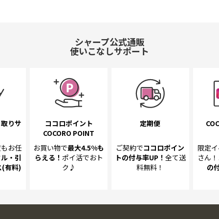
シャープ公式通販
使いこなしサポート
き取り
サ
ココロポイント
定期便
COC
COCORO POINT
置も
お任
お買い物で
最大4.5%
も
ご契約で
ココロポイン
限定イ
クル・引
らえる！
ポイ活でおト
トの
付与率UP！
全て送
さん！
(有料)
ク♪
料無料！
の