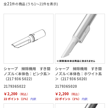
21
全
件の商品 (うち
1
〜
21
件を表示)
シャープ 掃除機用 すき間
シャープ 掃除機用 すき間
ノズル＜本体色：ピンク系＞
ノズル＜本体色：ホワイト系
（217 936 S022）
＞（217 936 S020）
217936S022
217936S020
￥2,200
￥2,200
（税込
）
（税込
）
22 ポイント（1％）
内訳
22 ポイント（1％）
内訳