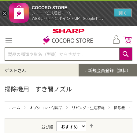
COCORO STORE
開く
シャープ公式通販アプリ
ポイントUP
WEBよりさらに
- Google Play
コ
ン
テ
ン
ツ
に
検
ス
索
ゲストさん
新規会員登録（無料）
キ
ッ
プ
掃除機用 すき間ノズル
ホーム
オプション・付属品
リビング・生活家電
掃除機
降
並び順
順