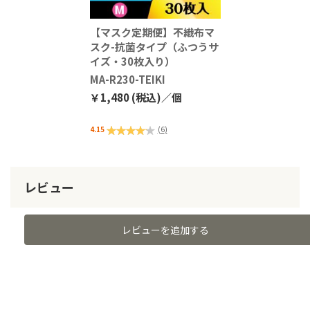
【マスク定期便】不織布マ
スク-抗菌タイプ（ふつうサ
イズ・30枚入り）
MA-R230-TEIKI
￥1,480 (税込)／個
評価:
4.15
(
6
)
83%
レビュー
レビューを追加する