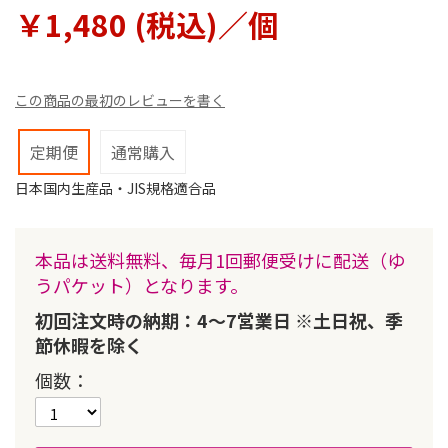
ラ
￥1,480 (税込)／個
リ
ー
の
最
この商品の最初のレビューを書く
初
に
移
定期便
通常購入
動
す
日本国内生産品・JIS規格適合品
る
本品は送料無料、毎月1回郵便受けに配送（ゆ
うパケット）となります。
初回注文時の納期：4～7営業日 ※土日祝、季
節休暇を除く
個数