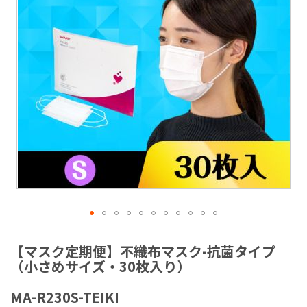
ラ
リ
ー
の
最
後
に
移
動
す
る
イ
メ
【マスク定期便】不織布マスク-抗菌タイプ
ー
（小さめサイズ・30枚入り）
ジ
ギ
MA-R230S-TEIKI
ャ