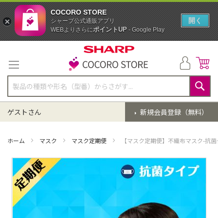
COCORO STORE
開く
シャープ公式通販アプリ
ポイントUP
WEBよりさらに
- Google Play
コ
ン
テ
ン
ツ
に
検
ス
索
ゲストさん
新規会員登録（無料）
キ
ッ
プ
ホーム
マスク
マスク定期便
【マスク定期便】不織布マスク-抗菌
イ
メ
ー
ジ
ギ
ャ