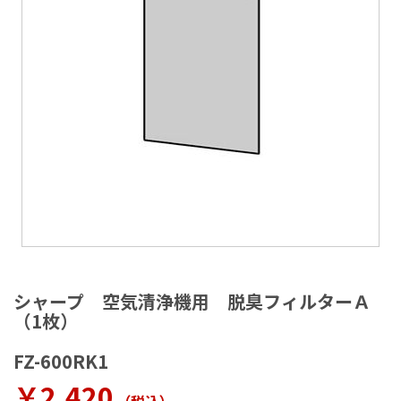
ラ
リ
ー
の
最
後
に
移
動
す
る
イ
メ
シャープ 空気清浄機用 脱臭フィルターＡ
ー
（1枚）
ジ
ギ
FZ-600RK1
ャ
ラ
￥2,420
リ