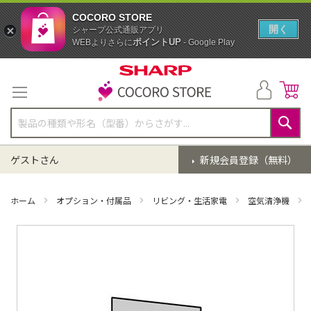
COCORO STORE
開く
シャープ公式通販アプリ
ポイントUP
WEBよりさらに
- Google Play
コ
ン
テ
ン
ツ
に
検
ス
索
ゲストさん
新規会員登録（無料）
キ
ッ
プ
ホーム
オプション・付属品
リビング・生活家電
空気清浄機
イ
メ
ー
ジ
ギ
ャ