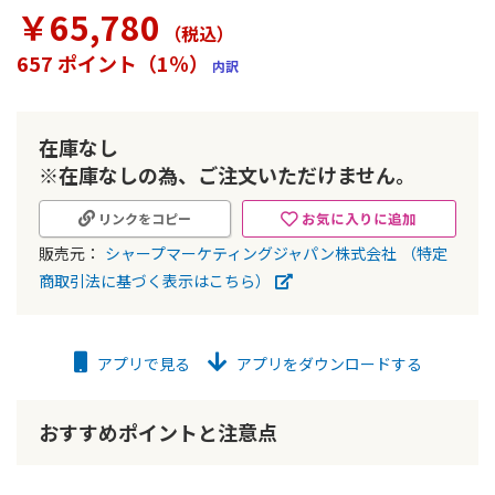
ラ
￥65,780
リ
（税込
）
ー
657 ポイント（1％）
内訳
の
最
初
に
在庫なし
移
※在庫なしの為、ご注文いただけません。
動
す
お気に入りに追加
リンクをコピー
る
販売元：
シャープマーケティングジャパン株式会社
（特定
商取引法に基づく表示はこちら）
アプリで見る
アプリをダウンロードする
おすすめポイントと注意点