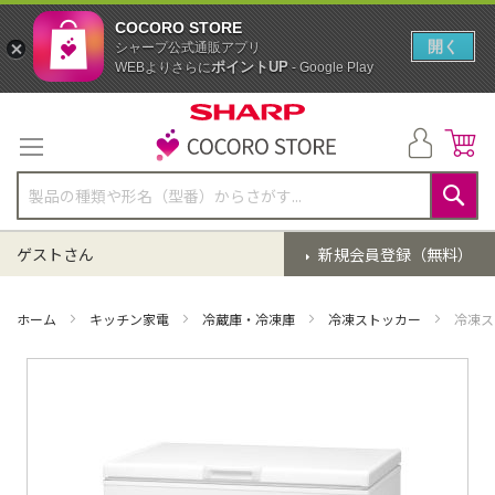
COCORO STORE
開く
シャープ公式通販アプリ
ポイントUP
WEBよりさらに
- Google Play
コ
ン
テ
ン
ツ
に
検
ス
索
ゲストさん
新規会員登録（無料）
キ
ッ
プ
ホーム
キッチン家電
冷蔵庫・冷凍庫
冷凍ストッカー
冷凍ス
イ
メ
ー
ジ
ギ
ャ