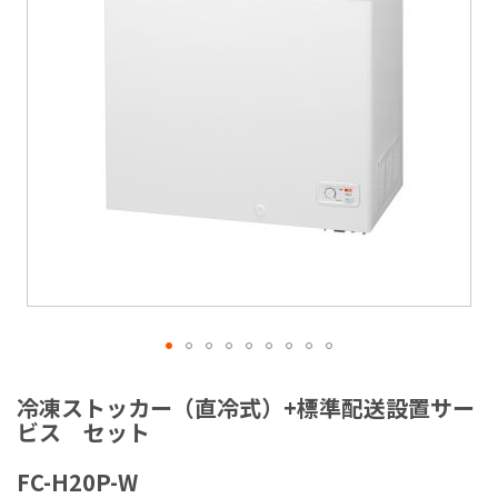
ラ
リ
ー
の
最
後
に
移
動
す
る
イ
メ
冷凍ストッカー（直冷式）+標準配送設置サー
ー
ビス セット
ジ
ギ
FC-H20P-W
ャ