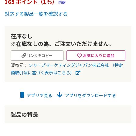
165 ポイント（1％）
内訳
ー
の
対応する製品一覧を確認する
最
初
に
在庫なし
移
動
※在庫なしの為、ご注文いただけません。
す
る
お気に入りに追加
リンクをコピー
販売元：
シャープマーケティングジャパン株式会社
（特定
商取引法に基づく表示はこちら）
アプリで見る
アプリをダウンロードする
製品の特長