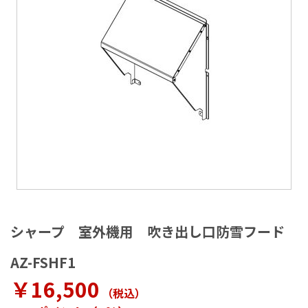
ラ
リ
ー
の
最
後
に
移
動
す
る
イ
メ
シャープ 室外機用 吹き出し口防雪フード
ー
ジ
AZ-FSHF1
ギ
ャ
￥16,500
（税込
）
ラ
リ