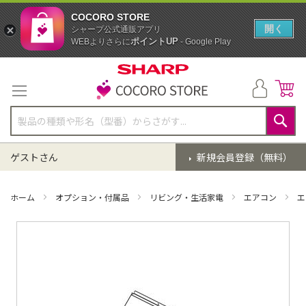
COCORO STORE
開く
シャープ公式通販アプリ
ポイントUP
WEBよりさらに
- Google Play
コ
ン
テ
ン
ツ
に
検
ス
索
ゲストさん
新規会員登録（無料）
キ
ッ
プ
ホーム
オプション・付属品
リビング・生活家電
エアコン
エ
イ
メ
ー
ジ
ギ
ャ