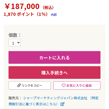
ラ
￥187,000
リ
（税込
）
ー
1,870 ポイント（1％）
内訳
の
最
初
に
個数
移
動
す
る
カートに入れる
購入手続きへ
お気に入りに追加
リンクをコピー
販売元：
シャープマーケティングジャパン株式会社
（特定
商取引法に基づく表示はこちら）