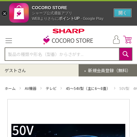
COCORO STORE
開く
シャープ公式通販アプリ
ポイントUP
WEBよりさらに
- Google Play
コ
ン
テ
ン
ツ
に
検
ス
索
ゲストさん
新規会員登録（無料）
キ
ッ
プ
ホーム
AV機器
テレビ
45～54V型（主に6～8畳）
50V型 
イ
メ
ー
ジ
ギ
ャ