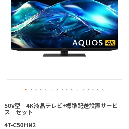
ラ
リ
ー
の
最
後
に
移
動
す
る
イ
メ
50V型 4K液晶テレビ+標準配送設置サービ
ー
ス セット
ジ
ギ
4T-C50HN2
ャ