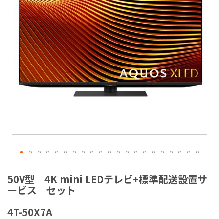
ラ
リ
ー
の
最
後
に
移
動
す
る
イ
メ
50V型 4K mini LEDテレビ+標準配送設置サ
ー
ービス セット
ジ
ギ
4T-50X7A
ャ