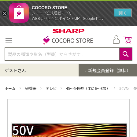
COCORO STORE
開く
シャープ公式通販アプリ
ポイントUP
WEBよりさらに
- Google Play
コ
ン
テ
ン
ツ
に
検
ス
索
ゲストさん
新規会員登録（無料）
キ
ッ
プ
ホーム
AV機器
テレビ
45～54V型（主に6～8畳）
50V型 4
イ
メ
ー
ジ
ギ
ャ