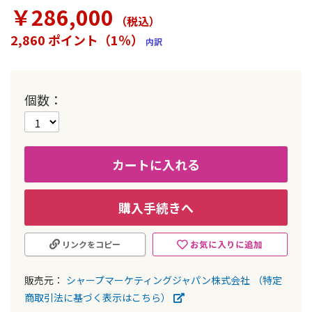
ラ
￥286,000
リ
（税込
）
ー
2,860 ポイント（1％）
内訳
の
最
初
に
個数
移
動
す
る
カートに入れる
購入手続きへ
お気に入りに追加
リンクをコピー
販売元：
シャープマーケティングジャパン株式会社
（特定
商取引法に基づく表示はこちら）