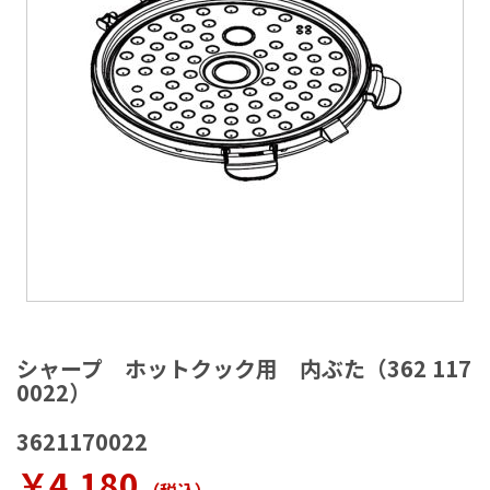
ラ
リ
ー
の
最
後
に
移
動
す
る
イ
メ
シャープ ホットクック用 内ぶた（362 117
ー
0022）
ジ
ギ
3621170022
ャ
ラ
￥4,180
リ