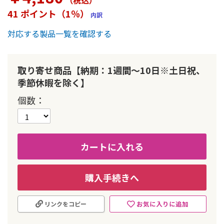
（税込
）
ー
41 ポイント（1％）
内訳
の
最
対応する製品一覧を確認する
初
に
移
動
取り寄せ商品【納期：1週間～10日※土日祝、
す
季節休暇を除く】
る
個数
カートに入れる
購入手続きへ
お気に入りに追加
リンクをコピー