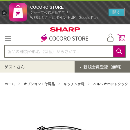
COCORO STORE
開く
シャープ公式通販アプリ
ポイントUP
WEBよりさらに
- Google Play
コ
ン
テ
ン
ツ
に
検
ス
索
ゲストさん
新規会員登録（無料）
キ
ッ
プ
ホーム
オプション・付属品
キッチン家電
ヘルシオホットクック
イ
メ
ー
ジ
ギ
ャ