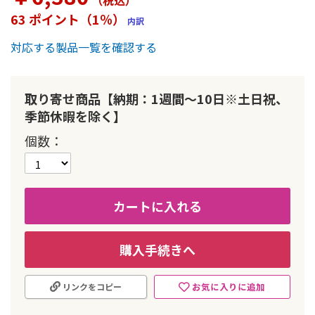
（税込
）
ー
63 ポイント（1％）
内訳
の
最
対応する製品一覧を確認する
初
に
移
動
取り寄せ商品【納期：1週間～10日※土日祝、
す
季節休暇を除く】
る
個数
カートに入れる
購入手続きへ
お気に入りに追加
リンクをコピー