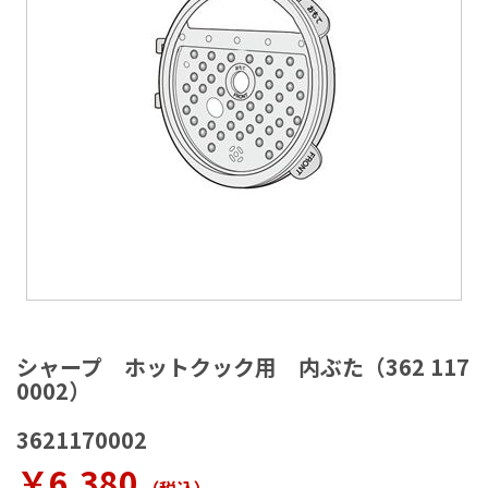
ラ
リ
ー
の
最
後
に
移
動
す
る
イ
メ
シャープ ホットクック用 内ぶた（362 117
ー
0002）
ジ
ギ
3621170002
ャ
ラ
￥6,380
リ