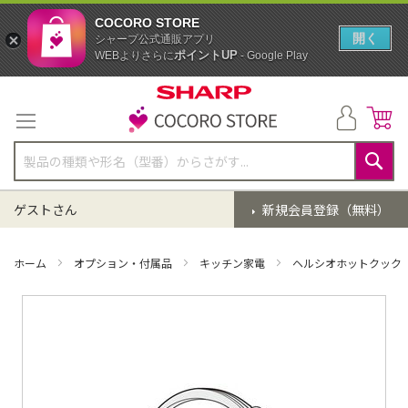
COCORO STORE
開く
シャープ公式通販アプリ
ポイントUP
WEBよりさらに
- Google Play
コ
ン
テ
ン
ツ
に
検
ス
索
ゲストさん
新規会員登録（無料）
キ
ッ
プ
ホーム
オプション・付属品
キッチン家電
ヘルシオホットクック
イ
メ
ー
ジ
ギ
ャ