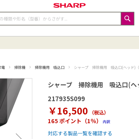
検
索
家電
掃除機
掃除機用 吸込口
シャープ 掃除機用 吸込口(ヘッド)（217
シャープ 掃除機用 吸込口(ヘッド)
217935S099
￥16,500
（税込
）
165 ポイント（1％）
内訳
対応する製品一覧を確認する