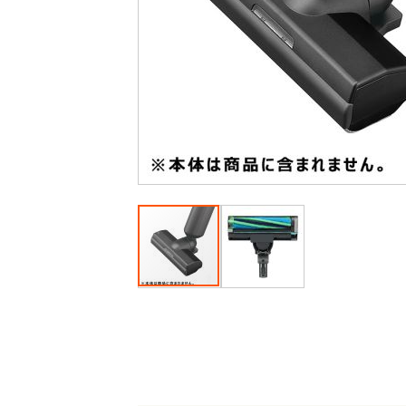
最
後
に
移
動
す
る
イ
メ
ー
ジ
ギ
ャ
ラ