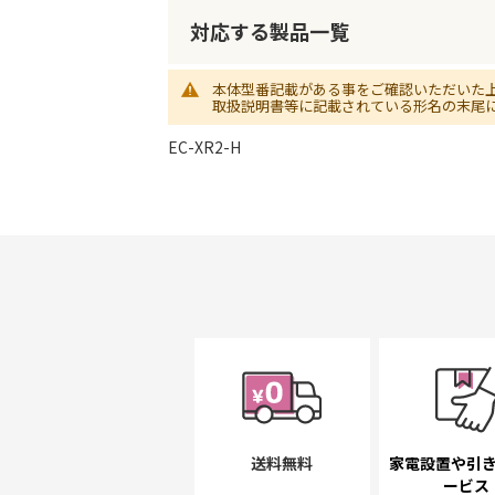
リ
対応する製品一覧
ー
の
最
本体型番記載がある事をご確認いただいた
取扱説明書等に記載されている形名の末尾
初
に
EC-XR2-H
移
動
す
る
送料無料
家電設置や引
ービス