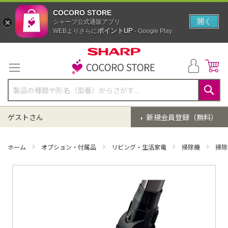
COCORO STORE
開く
シャープ公式通販アプリ
ポイントUP
WEBよりさらに
- Google Play
コ
ン
テ
ン
ツ
に
検
ス
索
ゲストさん
新規会員登録（無料）
キ
ッ
プ
ホーム
オプション・付属品
リビング・生活家電
掃除機
掃除
イ
メ
ー
ジ
ギ
ャ