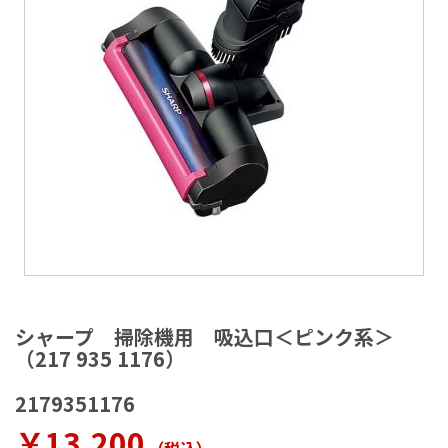
ラ
リ
ー
の
最
後
に
移
動
す
る
イ
メ
シャープ 掃除機用 吸込口＜ピンク系＞
ー
（217 935 1176）
ジ
ギ
2179351176
ャ
ラ
￥13,200
リ