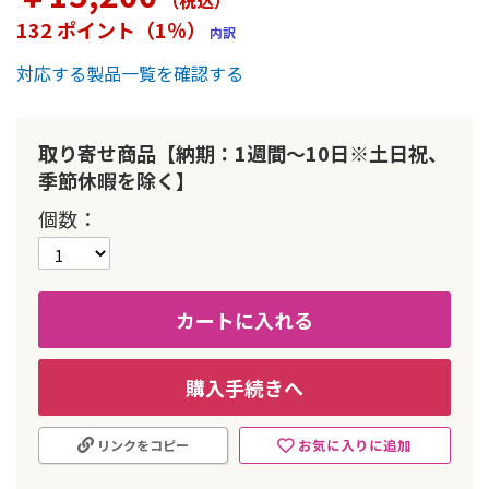
（税込
）
ー
132 ポイント（1％）
内訳
の
最
対応する製品一覧を確認する
初
に
移
動
取り寄せ商品【納期：1週間～10日※土日祝、
す
季節休暇を除く】
る
個数
カートに入れる
購入手続きへ
お気に入りに追加
リンクをコピー