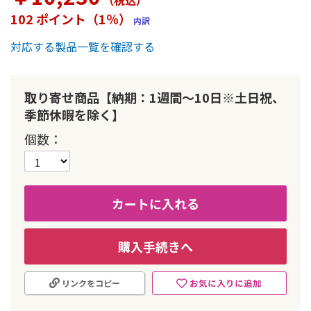
（税込
）
ー
102 ポイント（1％）
内訳
の
最
対応する製品一覧を確認する
初
に
移
動
取り寄せ商品【納期：1週間～10日※土日祝、
す
季節休暇を除く】
る
個数
カートに入れる
購入手続きへ
お気に入りに追加
リンクをコピー