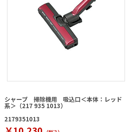
ラ
リ
ー
の
最
後
に
移
動
す
る
イ
メ
シャープ 掃除機用 吸込口＜本体：レッド
ー
系＞（217 935 1013）
ジ
ギ
2179351013
ャ
ラ
￥10,230
リ