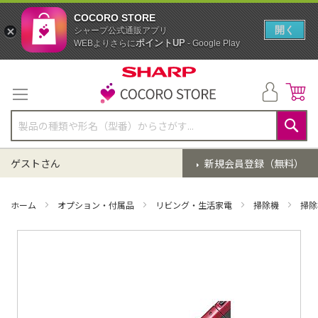
COCORO STORE
開く
シャープ公式通販アプリ
ポイントUP
WEBよりさらに
- Google Play
コ
ン
テ
ン
ツ
に
検
ス
索
ゲストさん
新規会員登録（無料）
キ
ッ
プ
ホーム
オプション・付属品
リビング・生活家電
掃除機
掃除
イ
メ
ー
ジ
ギ
ャ